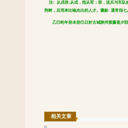
注
:
从戌容
:
从戎，指从军；容，送兵与车队
荆树，后用来比喻杰出的人才。耋龄
:
通常指七
乙巳蛇年癸未癸巳日於古城陕州紫藤斋夕
相关文章