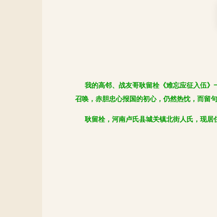
我的高邻、战友哥耿留栓《难忘应征入伍》
召唤，赤胆忠心报国的初心，仍然热忱，而留
耿留栓，河南卢氏县城关镇北街人氏，现居