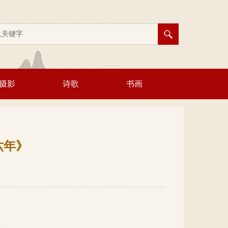
摄影
诗歌
书画
六年》