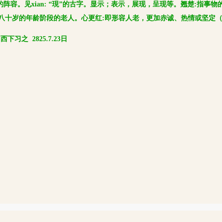
的阵容。见
xian:
“現”的古字。显示；表示，展现，呈现等。翘楚
:
指事物
八十岁的年龄阶段‌的老人。心更红
:
即形容人老，更加赤诚、热情或坚定（
阳西下习之
2825.7.23
日