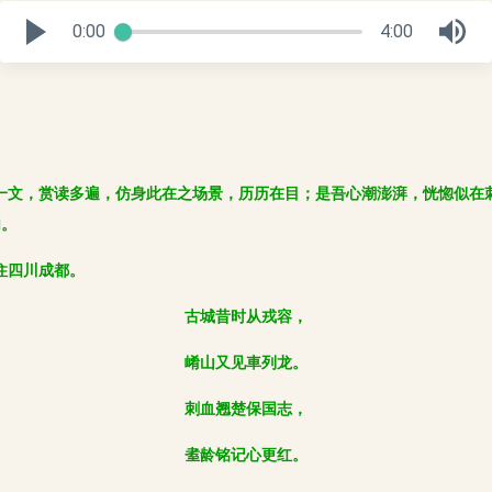
0:00
4:00
一文，赏读多遍，仿身此在之场景，历历在目；是吾心潮澎湃，恍惚似在
句。
住四川成都。
古城昔时从戎容，
崤山又见車列龙。
刺血翘楚保国志，
耊龄铭记心更红。