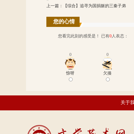
上一篇：
【综合】追寻为国捐躯的三秦子弟
您的心情
您看完此刻的感受是！ 已有
0
人表态：
0
0
惊呀
欠揍
关于