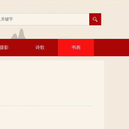
摄影
诗歌
书画