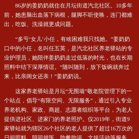
86岁的姜奶奶就住在月坛街道汽北社区。10多年
前，她患脑出血落下病根，腿脚不听使唤，连门都难
出，吃饭、洗澡就更成问题。
“多亏‘女儿’小任，有啥困难我只找她。”姜奶奶
口中的小任，名叫任五英，是汽北社区养老驿站的专
业护理员，她陪伴姜奶奶走过低落的时光，也在长期
照料中结下深厚情谊。“随叫随到，放下饭碗就奔过
来，比亲闺女还亲！”姜奶奶说。
这家养老驿站是月坛“无围墙”敬老院管理下的一
个站点，倡导“有限空间、无限服务”，通过引入专业
养老机构、家政、商超、志愿者组织等平台，为老人
提供进社区、进家门的养老照护。仅2019年，街道9
家驿站就为辖区26个社区的老人提供了超过16万次的
日间照料、陪同就医、助餐助浴、文娱活动等服务。